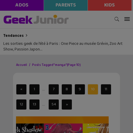
ADOS
PARENTS
KIDS
Tendances
Les sorties geek de l’été à Paris : One Piece au musée Grévin, Zoo Art
Show, Passion Japon…
Accueil
Posts Tagged "manga"
(Page 10)
...
«
1
7
8
9
10
11
...
12
13
54
»