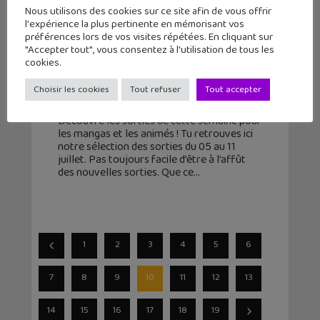
Nous utilisons des cookies sur ce site afin de vous offrir
l'expérience la plus pertinente en mémorisant vos
préférences lors de vos visites répétées. En cliquant sur
Les sorties mangas/animés : A Sign
"Accepter tout", vous consentez à l'utilisation de tous les
Of Affection, Dr. Stone, Conte des
cookies.
parias… #17
Choisir les cookies
Tout refuser
Tout accepter
5 juillet 2021
Découvre les sorties de cette semaine pour
les mangas et les animés ! Tu retrouves ici
notre sélection des sorties du 05 au 11
juillet. Pas toujours facile d’être à l’affût
des nouvelles sorties. Que ce
1
2
3
4
5
6
7
8
9
10
11
12
13
14
15
16
17
18
19