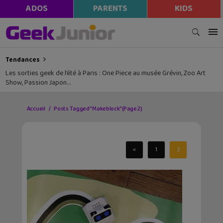
ADOS
PARENTS
KIDS
Tendances
Les sorties geek de l’été à Paris : One Piece au musée Grévin, Zoo Art
Show, Passion Japon…
Accueil
Posts Tagged "Makeblock"
(Page 2)
«
1
2