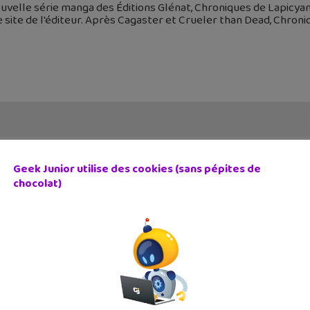
uvelle série manga des Éditions Glénat, Chroniques de Lapicyan
e site de l'éditeur. Après Cagaster et Crueler than Dead, Chroni
Geek Junior utilise des cookies (sans pépites de
chocolat)