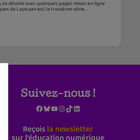
, se dévoile avec quelques pages mises en ligne
ques de Lapicyan est la troisième série
Suivez-nous !
Facebook
Bluesky
YouTube
Instagram
TikTok
LinkedIn
Reçois
la newsletter
sur l'éducation numérique