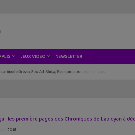
NEWSLETTER
PPLIS
JEUX VIDEO
ce au musée Grévin, Zoo Art Show, Passion Japon…
a : les première pages des Chroniques de Lapicyan à dé
 juin 2016