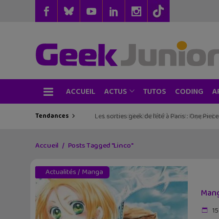
ACCUEIL
TUTOS
CODING
ACTUS
A
Tendances
Les sorties geek de l’été à Paris : One Pie
Accueil
Posts Tagged "Linco"
Actualités
/
Manga
Mang
15