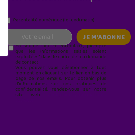
Parentalité numérique (le lundi matin)
En soumettant ce formulaire, j’accepte
que les informations saisies soient
exploitées* dans le cadre de ma demande
de contact.
Vous pouvez vous désabonner à tout
moment en cliquant sur le lien en bas de
page de nos emails. Pour obtenir plus
d'informations sur nos pratiques de
confidentialité, rendez-vous sur notre
site web
geekjunior.fr/informations-
cookies/