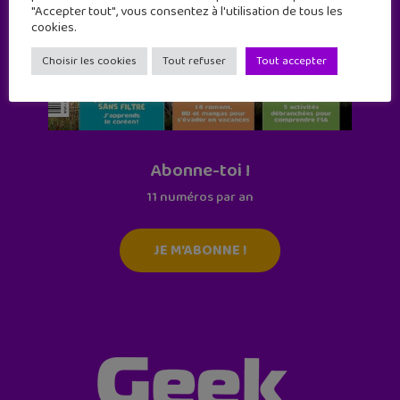
"Accepter tout", vous consentez à l'utilisation de tous les
cookies.
Choisir les cookies
Tout refuser
Tout accepter
Abonne-toi !
11 numéros par an
JE M'ABONNE !