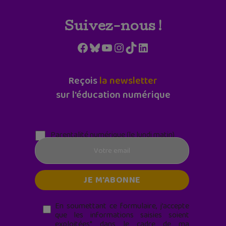
Suivez-nous !
Facebook
Bluesky
YouTube
Instagram
TikTok
LinkedIn
Reçois
la newsletter
sur l'éducation numérique
Parentalité numérique (le lundi matin)
En soumettant ce formulaire, j’accepte
que les informations saisies soient
exploitées* dans le cadre de ma