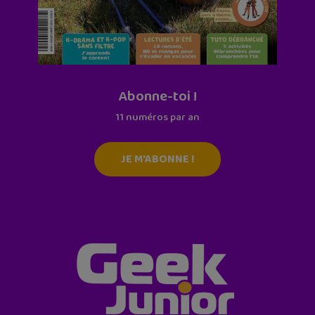
Abonne-toi !
11 numéros par an
JE M'ABONNE !