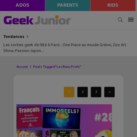
ADOS
PARENTS
KIDS
Tendances
Les sorties geek de l’été à Paris : One Piece au musée Grévin, Zoo Art
Show, Passion Japon…
Accueil
Posts Tagged "Les Bons Profs"
1
2
3
»