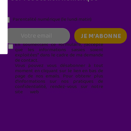
Parentalité numérique (le lundi matin)
En soumettant ce formulaire, j’accepte
que les informations saisies soient
exploitées* dans le cadre de ma demande
de contact.
Vous pouvez vous désabonner à tout
moment en cliquant sur le lien en bas de
page de nos emails. Pour obtenir plus
d'informations sur nos pratiques de
confidentialité, rendez-vous sur notre
site web
geekjunior.fr/informations-
cookies/