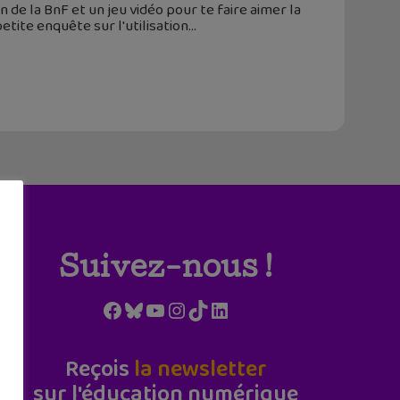
 de la BnF et un jeu vidéo pour te faire aimer la
etite enquête sur l'utilisation
Suivez-nous !
Facebook
Bluesky
YouTube
Instagram
TikTok
LinkedIn
Reçois
la newsletter
sur l'éducation numérique