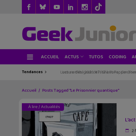
ACCUEIL
TUTOS
CODING
ACTUS
A
Tendances
Les sorties geek de l’été à Paris : One Pie
Accueil
Posts Tagged "Le Prisonnier quantique"
À lire
/
Actualités
L’ac
2 