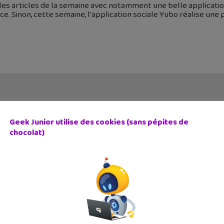
 les articles de la semaine avec notamment une belle application
ce. Sinon, cette semaine, l'application sociale Yubo réalise une p
Geek Junior utilise des cookies (sans pépites de
chocolat)