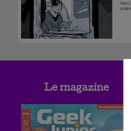
Voici
scien
Le magazine