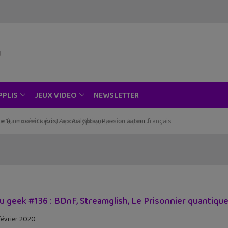
NEWSLETTER
PPLIS
JEUX VIDEO
ce au musée Grévin, Zoo Art Show, Passion Japon…
tu geek #136 : BDnF, Streamglish, Le Prisonnier quantiqu
février 2020