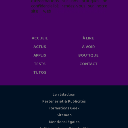
d'informations sur nos pratiques de
confidentialité, rendez-vous sur notre
site web
geekjunior.fr/informations-
cookies/
ACCUEIL
À LIRE
ACTUS
À VOIR
APPLIS
BOUTIQUE
TESTS
CONTACT
TUTOS
La rédaction
Partenariat & Publicités
Formations Geek
Sitemap
Mentions légales