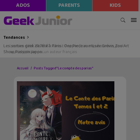
ADOS
PARENTS
KIDS
Tendances
Les sorties geek de l’été à Paris : One Piece au musée Grévin, Zoo Art
Show, Passion Japon…
Accueil
Posts Tagged "Le compte des parias"