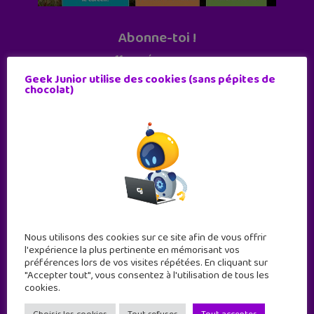
Abonne-toi !
11 numéros par an
Geek Junior utilise des cookies (sans pépites de
chocolat)
JE M'ABONNE !
Nous utilisons des cookies sur ce site afin de vous offrir
l'expérience la plus pertinente en mémorisant vos
préférences lors de vos visites répétées. En cliquant sur
"Accepter tout", vous consentez à l'utilisation de tous les
cookies.
Geek Junior est le premier site de culture numérique
à destination des adolescents.