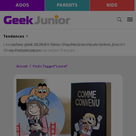
ADOS
PARENTS
KIDS
Tendances
Les sorties geek de l’été à Paris : One Piece au musée Grévin, Zoo Art
Show, Passion Japon…
Accueil
Posts Tagged "Laurel"