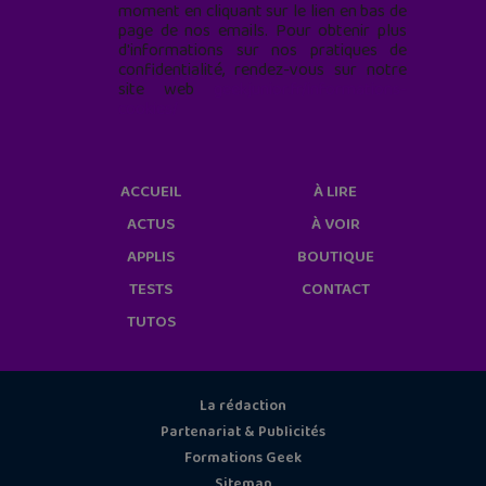
moment en cliquant sur le lien en bas de
page de nos emails. Pour obtenir plus
d'informations sur nos pratiques de
confidentialité, rendez-vous sur notre
site web
geekjunior.fr/informations-
cookies/
ACCUEIL
À LIRE
ACTUS
À VOIR
APPLIS
BOUTIQUE
TESTS
CONTACT
TUTOS
La rédaction
Partenariat & Publicités
Formations Geek
Sitemap