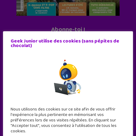
Abonne-toi !
11 numéros par an
Geek Junior utilise des cookies (sans pépites de
chocolat)
JE M'ABONNE !
Nous utilisons des cookies sur ce site afin de vous offrir
l'expérience la plus pertinente en mémorisant vos
préférences lors de vos visites répétées. En cliquant sur
"Accepter tout", vous consentez à l'utilisation de tous les
cookies.