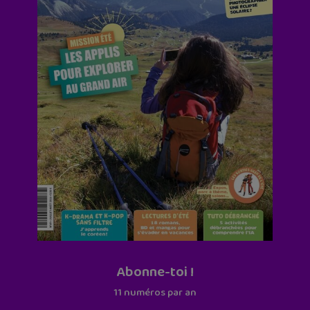
Abonne-toi !
11 numéros par an