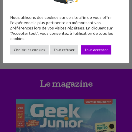
24 juin 2016
Amazon vient de sortir la sa nouvelle
liseuse Kindle d'entrée de gamme (69,99
Nous utilisons des cookies sur ce site afin de vous offrir
euros) mais avec de nouvelles
l'expérience la plus pertinente en mémorisant vos
fonctionnalités et un nouveau design. Cette
préférences lors de vos visites répétées. En cliquant sur
liseuse va en fait remplacer le modèle
"Accepter tout", vous consentez à l'utilisation de tous les
actuel au même prix. Ce
cookies.
Choisir les cookies
Tout refuser
Tout accepter
Le magazine