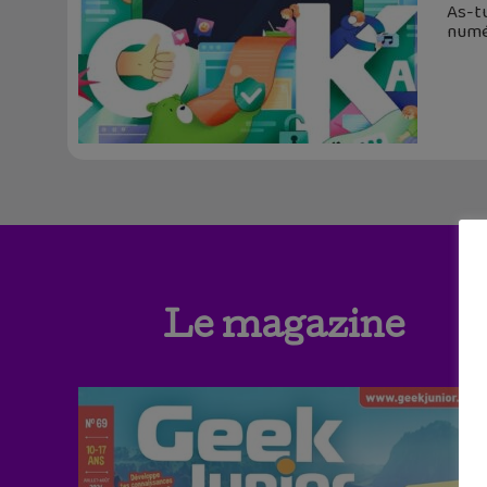
As-tu
numé
Le magazine