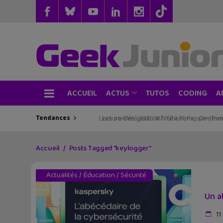
ACCUEIL
TUTOS
CODING
ACTUS
A
Tendances
Les sorties geek de l’été à Paris : One Pie
Accueil
Posts Tagged "keylogger"
Actualités
/
Éducation
/
Sécurité
Un a
11