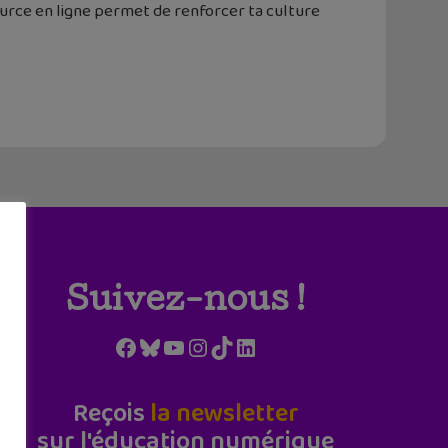
urce en ligne permet de renforcer ta culture
Suivez-nous !
Facebook
Bluesky
YouTube
Instagram
TikTok
LinkedIn
Reçois
la newsletter
sur l'éducation numérique