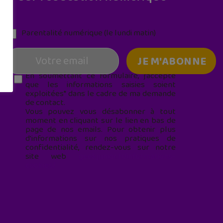
Parentalité numérique (le lundi matin)
En soumettant ce formulaire, j’accepte
que les informations saisies soient
exploitées* dans le cadre de ma demande
de contact.
Vous pouvez vous désabonner à tout
moment en cliquant sur le lien en bas de
page de nos emails. Pour obtenir plus
d'informations sur nos pratiques de
confidentialité, rendez-vous sur notre
site web
geekjunior.fr/informations-
cookies/