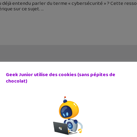
 déjà entendu parler du terme « cybersécurité » ? Cette resso
rique sur ce sujet.
Geek Junior utilise des cookies (sans pépites de
chocolat)