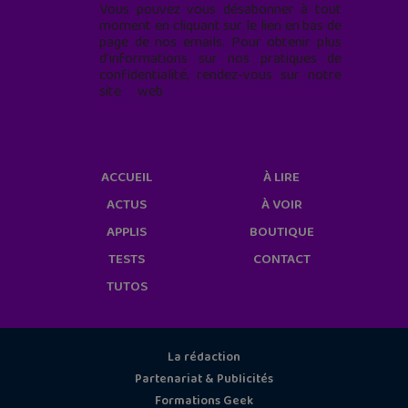
Vous pouvez vous désabonner à tout
moment en cliquant sur le lien en bas de
page de nos emails. Pour obtenir plus
d'informations sur nos pratiques de
confidentialité, rendez-vous sur notre
site web
geekjunior.fr/informations-
cookies/
ACCUEIL
À LIRE
ACTUS
À VOIR
APPLIS
BOUTIQUE
TESTS
CONTACT
TUTOS
La rédaction
Partenariat & Publicités
Formations Geek