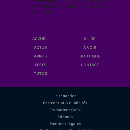
d'informations sur nos pratiques de
confidentialité, rendez-vous sur notre
site web
geekjunior.fr/informations-
cookies/
ACCUEIL
À LIRE
ACTUS
À VOIR
APPLIS
BOUTIQUE
TESTS
CONTACT
TUTOS
La rédaction
Partenariat & Publicités
Formations Geek
Sitemap
Mentions légales