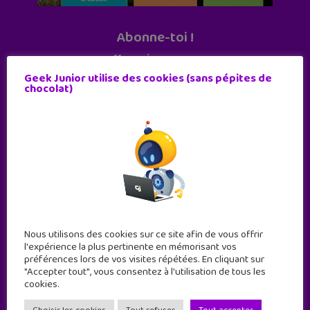
Abonne-toi !
11 numéros par an
Geek Junior utilise des cookies (sans pépites de
chocolat)
JE M'ABONNE !
Nous utilisons des cookies sur ce site afin de vous offrir
l'expérience la plus pertinente en mémorisant vos
préférences lors de vos visites répétées. En cliquant sur
"Accepter tout", vous consentez à l'utilisation de tous les
cookies.
Geek Junior est le premier site de culture numérique
à destination des adolescents.