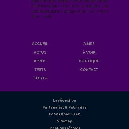
page de nos emails. Pour obtenir plus
d'informations sur nos pratiques de
confidentialité, rendez-vous sur notre
site web
geekjunior.fr/informations-
cookies/
ACCUEIL
À LIRE
ACTUS
À VOIR
APPLIS
BOUTIQUE
TESTS
CONTACT
TUTOS
La rédaction
Partenariat & Publicités
Formations Geek
Sitemap
Mentions légales