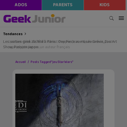
ADOS
PARENTS
KIDS
Tendances
Les sorties geek de l’été à Paris : One Piece au musée Grévin, Zoo Art
Show, Passion Japon…
Accueil
Posts Tagged "jeu Star Wars"