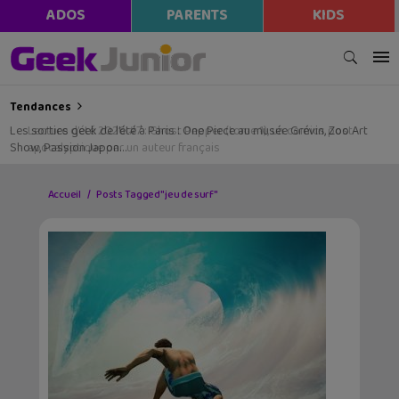
ADOS
PARENTS
KIDS
Tendances
Les sorties geek de l’été à Paris : One Piece au musée Grévin, Zoo Art
Show, Passion Japon…
Accueil
Posts Tagged "jeu de surf"