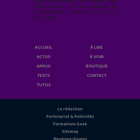
page de nos emails. Pour obtenir plus
d'informations sur nos pratiques de
confidentialité, rendez-vous sur notre
site web
geekjunior.fr/informations-
cookies/
ACCUEIL
À LIRE
ACTUS
À VOIR
APPLIS
BOUTIQUE
TESTS
CONTACT
TUTOS
La rédaction
Partenariat & Publicités
Formations Geek
Sitemap
Mentions légales