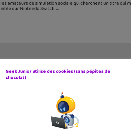
les amateurs de simulation sociale qui cherchent un titre qui m
nible sur Nintendo Switch.
Geek Junior utilise des cookies (sans pépites de
chocolat)