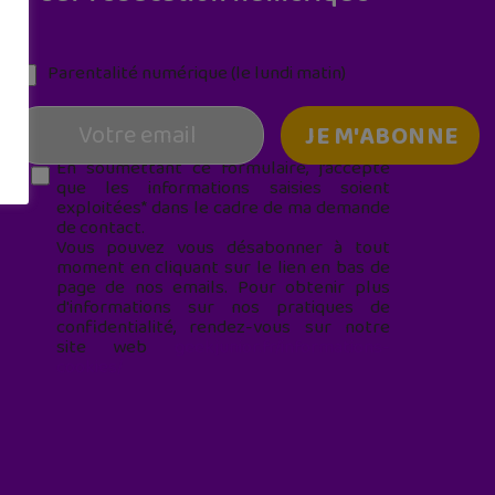
Parentalité numérique (le lundi matin)
En soumettant ce formulaire, j’accepte
que les informations saisies soient
exploitées* dans le cadre de ma demande
de contact.
Vous pouvez vous désabonner à tout
moment en cliquant sur le lien en bas de
page de nos emails. Pour obtenir plus
d'informations sur nos pratiques de
confidentialité, rendez-vous sur notre
site web
geekjunior.fr/informations-
cookies/