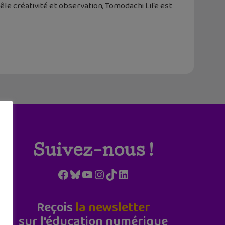
êle créativité et observation, Tomodachi Life est
Suivez-nous !
Facebook
Bluesky
YouTube
Instagram
TikTok
LinkedIn
Reçois
la newsletter
sur l'éducation numérique