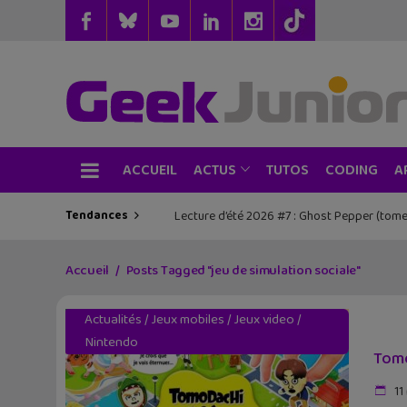
ACCUEIL
TUTOS
CODING
ACTUS
A
Tendances
Les sorties geek de l’été à Paris : One Pie
Accueil
Posts Tagged "jeu de simulation sociale"
Actualités
/
Jeux mobiles
/
Jeux video
/
Nintendo
Tomo
11