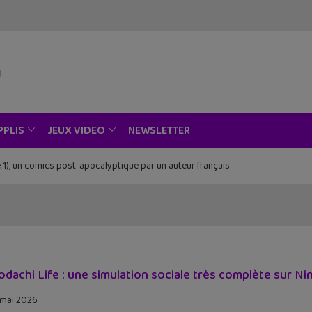
NEWSLETTER
PPLIS
JEUX VIDEO
ce au musée Grévin, Zoo Art Show, Passion Japon…
dachi Life : une simulation sociale très complète sur N
 mai 2026