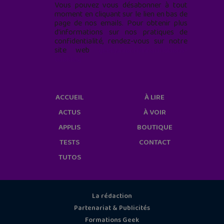
Vous pouvez vous désabonner à tout
moment en cliquant sur le lien en bas de
page de nos emails. Pour obtenir plus
d'informations sur nos pratiques de
confidentialité, rendez-vous sur notre
site web
geekjunior.fr/informations-
cookies/
ACCUEIL
À LIRE
ACTUS
À VOIR
APPLIS
BOUTIQUE
TESTS
CONTACT
TUTOS
La rédaction
Partenariat & Publicités
Formations Geek