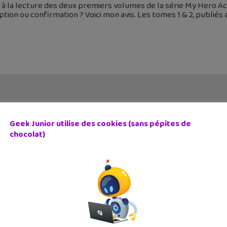
 à la lecture des deux premiers volumes de la série My Hero Ac
tion ou confirmation ? Voici mon avis. Les tomes 1 & 2, publiés 
Geek Junior utilise des cookies (sans pépites de
chocolat)