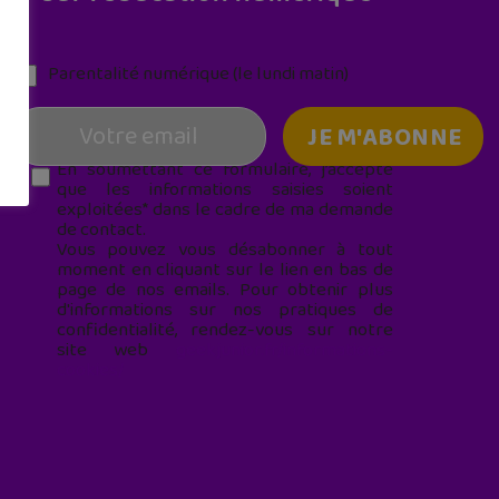
Parentalité numérique (le lundi matin)
En soumettant ce formulaire, j’accepte
que les informations saisies soient
exploitées* dans le cadre de ma demande
de contact.
Vous pouvez vous désabonner à tout
moment en cliquant sur le lien en bas de
page de nos emails. Pour obtenir plus
d'informations sur nos pratiques de
confidentialité, rendez-vous sur notre
site web
geekjunior.fr/informations-
cookies/