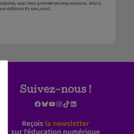
ademia, voici mes premières impressions. Alors,
aux éditions Ki-oon, sont
Suivez-nous !
Facebook
Bluesky
YouTube
Instagram
TikTok
LinkedIn
Reçois
la newsletter
sur l'éducation numérique