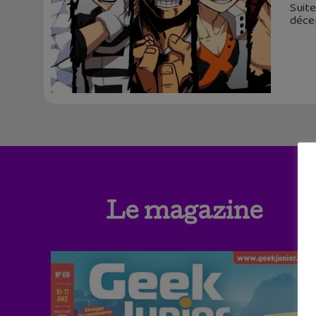
Suite
décep
Le magazine