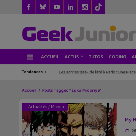
ACCUEIL
TUTOS
CODING
ACTUS
A
Tendances
Les sorties geek de l’été à Paris : One Pie
Accueil
Posts Tagged "Izuku Midoriya"
Actualités
/
Manga
My H
26