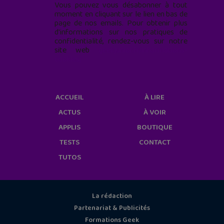
Vous pouvez vous désabonner à tout
moment en cliquant sur le lien en bas de
page de nos emails. Pour obtenir plus
d'informations sur nos pratiques de
confidentialité, rendez-vous sur notre
site web
geekjunior.fr/informations-
cookies/
ACCUEIL
À LIRE
ACTUS
À VOIR
APPLIS
BOUTIQUE
TESTS
CONTACT
TUTOS
La rédaction
Partenariat & Publicités
Formations Geek