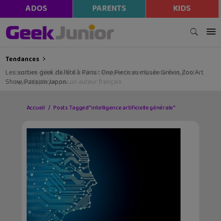
ADOS
PARENTS
KIDS
Tendances
Les sorties geek de l’été à Paris : One Piece au musée Grévin, Zoo Art
Show, Passion Japon…
Accueil
Posts Tagged "intelligence artificielle générale"