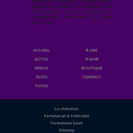
moment en cliquant sur le lien en bas de
page de nos emails. Pour obtenir plus
d'informations sur nos pratiques de
confidentialité, rendez-vous sur notre
site web
geekjunior.fr/informations-
cookies/
ACCUEIL
À LIRE
ACTUS
À VOIR
APPLIS
BOUTIQUE
TESTS
CONTACT
TUTOS
La rédaction
Partenariat & Publicités
Formations Geek
Sitemap