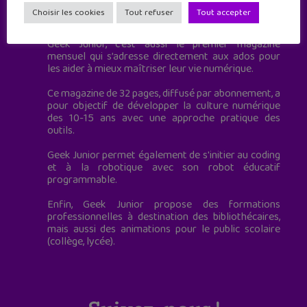
Geek Junior est le premier site de culture numérique
Choisir les cookies
Tout refuser
Tout accepter
à destination des adolescents.
Geek Junior, c’est aussi le premier magazine
mensuel qui s’adresse directement aux ados pour
les aider à mieux maîtriser leur vie numérique.
Ce magazine de 32 pages, diffusé par abonnement, a
pour objectif de développer la culture numérique
des 10-15 ans avec une approche pratique des
outils.
Geek Junior permet également de s'initier au coding
et à la robotique avec son robot éducatif
programmable.
Enfin, Geek Junior propose des formations
professionnelles à destination des bibliothécaires,
mais aussi des animations pour le public scolaire
(collège, lycée).