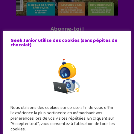
Abonne-toi !
11 numéros par an
Geek Junior utilise des cookies (sans pépites de
chocolat)
JE M'ABONNE !
Nous utilisons des cookies sur ce site afin de vous offrir
l'expérience la plus pertinente en mémorisant vos
préférences lors de vos visites répétées. En cliquant sur
"Accepter tout", vous consentez à l'utilisation de tous les
cookies.