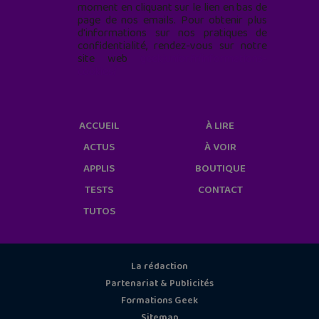
moment en cliquant sur le lien en bas de
page de nos emails. Pour obtenir plus
d'informations sur nos pratiques de
confidentialité, rendez-vous sur notre
site web
geekjunior.fr/informations-
cookies/
ACCUEIL
À LIRE
ACTUS
À VOIR
APPLIS
BOUTIQUE
TESTS
CONTACT
TUTOS
La rédaction
Partenariat & Publicités
Formations Geek
Sitemap