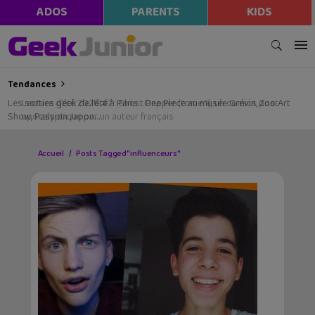
ADOS
PARENTS
KIDS
Tendances
Les sorties geek de l’été à Paris : One Piece au musée Grévin, Zoo Art
Show, Passion Japon…
Accueil
Posts Tagged "influenceurs"