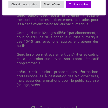
Geek Junior est le premier site de culture numérique
Choisir les cookies
Tout refuser
Tout accepter
à destination des adolescents.
Geek Junior, c’est aussi le premier magazine
mensuel qui s’adresse directement aux ados pour
les aider à mieux maîtriser leur vie numérique.
Ce magazine de 32 pages, diffusé par abonnement, a
pour objectif de développer la culture numérique
des 10-15 ans avec une approche pratique des
outils.
Geek Junior permet également de s'initier au coding
et à la robotique avec son robot éducatif
programmable.
Enfin, Geek Junior propose des formations
professionnelles à destination des bibliothécaires,
mais aussi des animations pour le public scolaire
(collège, lycée).