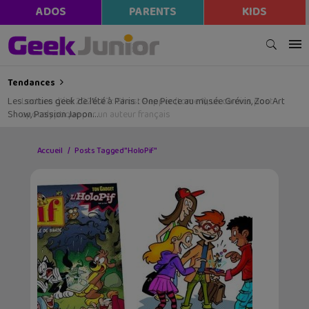
ADOS
PARENTS
KIDS
Tendances
Les sorties geek de l’été à Paris : One Piece au musée Grévin, Zoo Art
Show, Passion Japon…
Accueil
Posts Tagged "HoloPif"