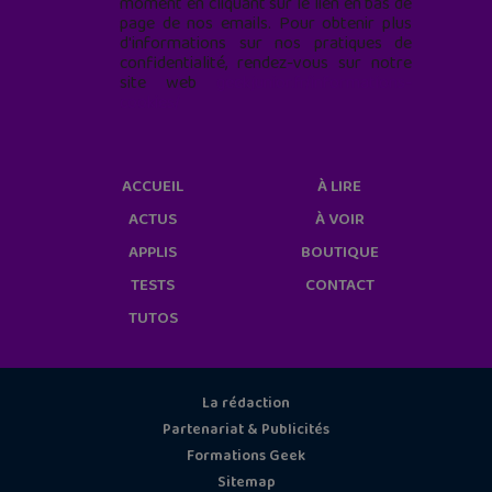
moment en cliquant sur le lien en bas de
page de nos emails. Pour obtenir plus
d'informations sur nos pratiques de
confidentialité, rendez-vous sur notre
site web
geekjunior.fr/informations-
cookies/
ACCUEIL
À LIRE
ACTUS
À VOIR
APPLIS
BOUTIQUE
TESTS
CONTACT
TUTOS
La rédaction
Partenariat & Publicités
Formations Geek
Sitemap