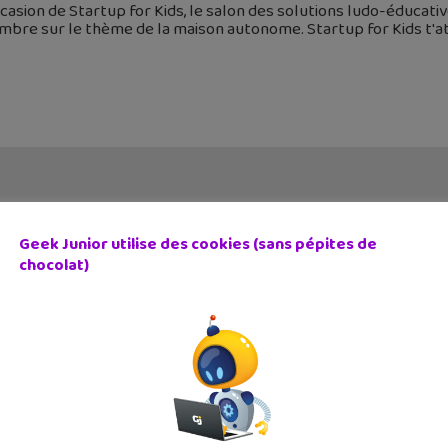
ccasion de Startup for Kids, le salon des solutions ludo-éducat
mbre sur le thème de la maison autonome. Startup for Kids t'a
Geek Junior utilise des cookies (sans pépites de
chocolat)