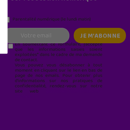
Parentalité numérique (le lundi matin)
En soumettant ce formulaire, j’accepte
que les informations saisies soient
exploitées* dans le cadre de ma demande
de contact.
Vous pouvez vous désabonner à tout
moment en cliquant sur le lien en bas de
page de nos emails. Pour obtenir plus
d'informations sur nos pratiques de
confidentialité, rendez-vous sur notre
site web
geekjunior.fr/informations-
cookies/