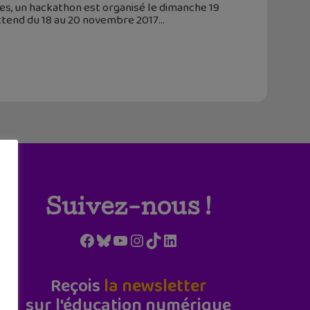
ives, un hackathon est organisé le dimanche 19
ttend du 18 au 20 novembre 2017
Suivez-nous !
Facebook
Bluesky
YouTube
Instagram
TikTok
LinkedIn
Reçois
la newsletter
sur l'éducation numérique