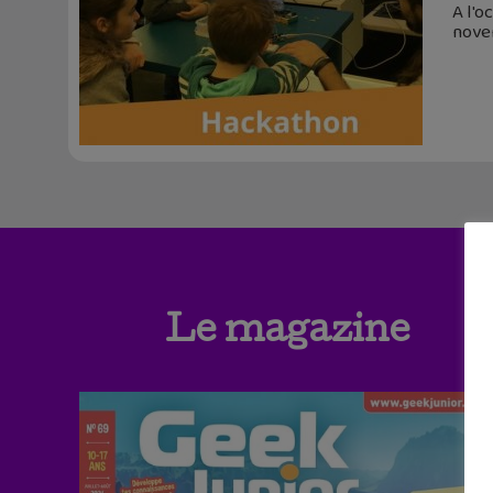
A l'o
nove
Le magazine