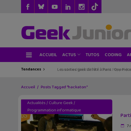
ACCUEIL
TUTOS
CODING
ACTUS
A
Tendances
Les sorties geek de l’été à Paris : One Pie
Accueil
Posts Tagged "hackaton"
Actualités
/
Culture Geek
/
Programmation informatique
Part
7 