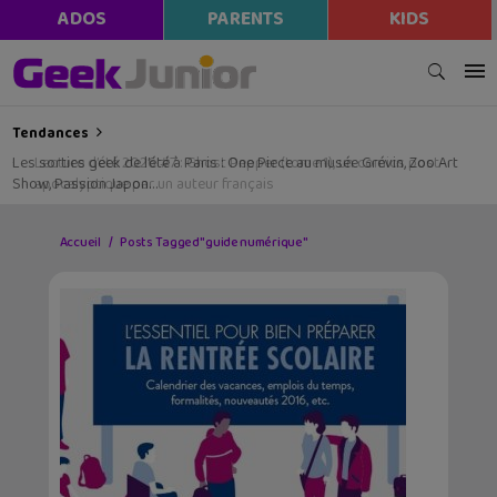
ADOS
PARENTS
KIDS
Tendances
Les sorties geek de l’été à Paris : One Piece au musée Grévin, Zoo Art
Show, Passion Japon…
Accueil
Posts Tagged "guide numérique"