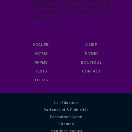
page de nos emails. Pour obtenir plus
d'informations sur nos pratiques de
confidentialité, rendez-vous sur notre
site web
geekjunior.fr/informations-
cookies/
ACCUEIL
À LIRE
ACTUS
À VOIR
APPLIS
BOUTIQUE
TESTS
CONTACT
TUTOS
La rédaction
Partenariat & Publicités
Formations Geek
Sitemap
Mentions légales