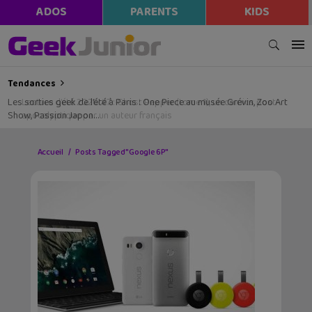
ADOS
PARENTS
KIDS
Tendances
Les sorties geek de l’été à Paris : One Piece au musée Grévin, Zoo Art
Show, Passion Japon…
Accueil
Posts Tagged "Google 6P"