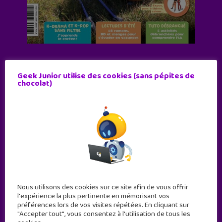
Abonne-toi !
Geek Junior utilise des cookies (sans pépites de
11 numéros par an
chocolat)
JE M'ABONNE !
Nous utilisons des cookies sur ce site afin de vous offrir
l'expérience la plus pertinente en mémorisant vos
préférences lors de vos visites répétées. En cliquant sur
"Accepter tout", vous consentez à l'utilisation de tous les