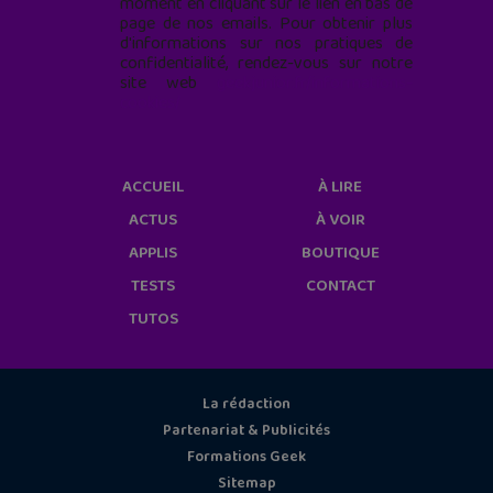
moment en cliquant sur le lien en bas de
page de nos emails. Pour obtenir plus
d'informations sur nos pratiques de
confidentialité, rendez-vous sur notre
site web
geekjunior.fr/informations-
cookies/
ACCUEIL
À LIRE
ACTUS
À VOIR
APPLIS
BOUTIQUE
TESTS
CONTACT
TUTOS
La rédaction
Partenariat & Publicités
Formations Geek
Sitemap