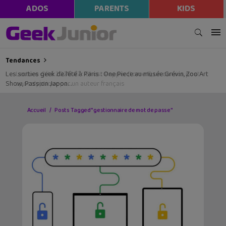
ADOS
PARENTS
KIDS
Tendances
Les sorties geek de l’été à Paris : One Piece au musée Grévin, Zoo Art
Show, Passion Japon…
Accueil
Posts Tagged "gestionnaire de mot de passe"