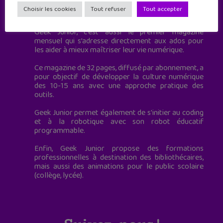
Geek Junior est le premier site de culture numérique
Choisir les cookies
Tout refuser
Tout accepter
à destination des adolescents.
Geek Junior, c’est aussi le premier magazine
mensuel qui s’adresse directement aux ados pour
les aider à mieux maîtriser leur vie numérique.
Ce magazine de 32 pages, diffusé par abonnement, a
pour objectif de développer la culture numérique
des 10-15 ans avec une approche pratique des
outils.
Geek Junior permet également de s'initier au coding
et à la robotique avec son robot éducatif
programmable.
Enfin, Geek Junior propose des formations
professionnelles à destination des bibliothécaires,
mais aussi des animations pour le public scolaire
(collège, lycée).