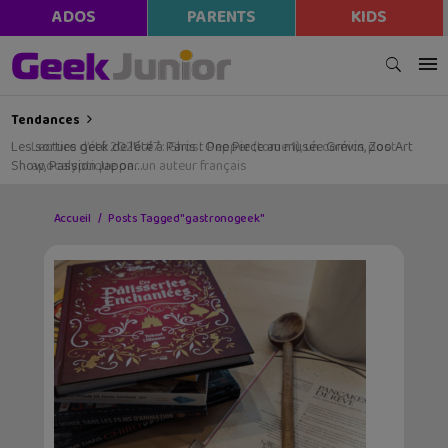
ADOS
PARENTS
KIDS
Tendances
Les sorties geek de l’été à Paris : One Piece au musée Grévin, Zoo Art
Show, Passion Japon…
Accueil
Posts Tagged "gastronogeek"