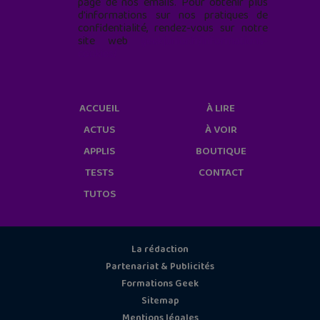
page de nos emails. Pour obtenir plus
d'informations sur nos pratiques de
confidentialité, rendez-vous sur notre
site web
geekjunior.fr/informations-
cookies/
ACCUEIL
À LIRE
ACTUS
À VOIR
APPLIS
BOUTIQUE
TESTS
CONTACT
TUTOS
La rédaction
Partenariat & Publicités
Formations Geek
Sitemap
Mentions légales