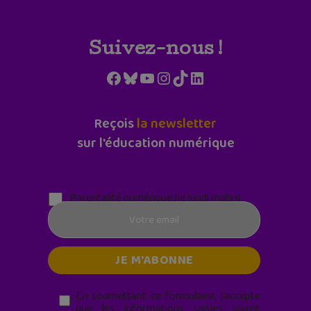
Suivez-nous !
Facebook
Bluesky
YouTube
Instagram
TikTok
LinkedIn
Reçois
la newsletter
sur l'éducation numérique
Parentalité numérique (le lundi matin)
En soumettant ce formulaire, j’accepte
que les informations saisies soient