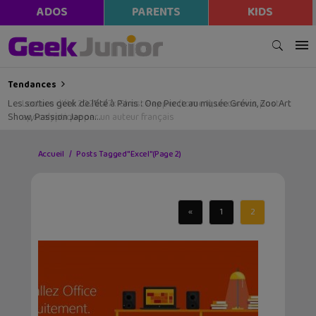
ADOS
PARENTS
KIDS
Tendances
Les sorties geek de l’été à Paris : One Piece au musée Grévin, Zoo Art
Show, Passion Japon…
Accueil
Posts Tagged "Excel"
(Page 2)
«
1
2