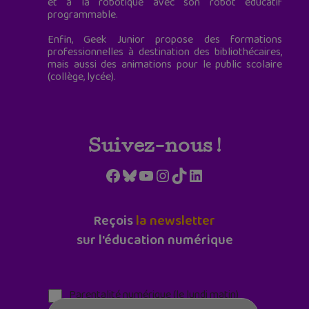
et à la robotique avec son robot éducatif
programmable.
Enfin, Geek Junior propose des formations
professionnelles à destination des bibliothécaires,
mais aussi des animations pour le public scolaire
(collège, lycée).
Suivez-nous !
Facebook
Bluesky
YouTube
Instagram
TikTok
LinkedIn
Reçois
la newsletter
sur l'éducation numérique
Parentalité numérique (le lundi matin)