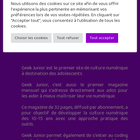
Nous utilisons des cookies sur ce site afin de vous offrir
l'expérience la plus pertinente en mémorisant vos
préférences lors de vos visites répétées. En cliquant sur
"Accepter tout", vous consentez à l'utilisation de tous les
cookies.
Choisir les cookies
Tout refuser
Tout accepter
Geek Junior est le premier site de culture numérique
à destination des adolescents.
Geek Junior, c’est aussi le premier magazine
mensuel qui s’adresse directement aux ados pour
les aider à mieux maîtriser leur vie numérique.
Ce magazine de 32 pages, diffusé par abonnement, a
pour objectif de développer la culture numérique
des 10-15 ans avec une approche pratique des
outils.
Geek Junior permet également de s'initier au coding