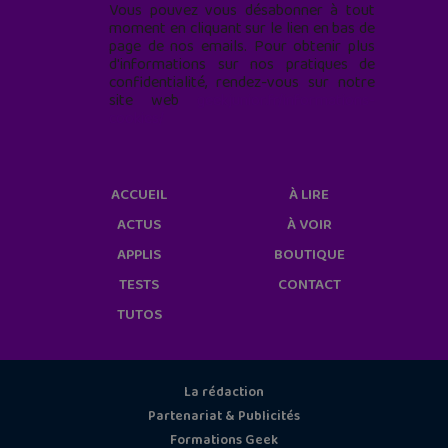
Vous pouvez vous désabonner à tout
moment en cliquant sur le lien en bas de
page de nos emails. Pour obtenir plus
d'informations sur nos pratiques de
confidentialité, rendez-vous sur notre
site web
geekjunior.fr/informations-
cookies/
ACCUEIL
À LIRE
ACTUS
À VOIR
APPLIS
BOUTIQUE
TESTS
CONTACT
TUTOS
La rédaction
Partenariat & Publicités
Formations Geek