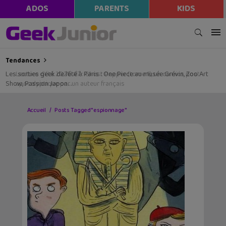
ADOS
PARENTS
KIDS
Tendances
Les sorties geek de l’été à Paris : One Piece au musée Grévin, Zoo Art
Show, Passion Japon…
Accueil
Posts Tagged "espionnage"