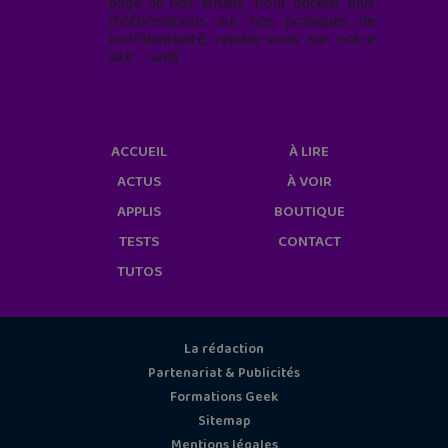
page de nos emails. Pour obtenir plus
d'informations sur nos pratiques de
confidentialité, rendez-vous sur notre
site web
geekjunior.fr/informations-
cookies/
ACCUEIL
À LIRE
ACTUS
À VOIR
APPLIS
BOUTIQUE
TESTS
CONTACT
TUTOS
La rédaction
Partenariat & Publicités
Formations Geek
Sitemap
Mentions légales