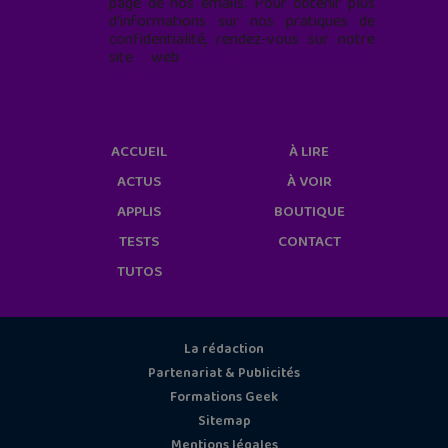
page de nos emails. Pour obtenir plus
d'informations sur nos pratiques de
confidentialité, rendez-vous sur notre
site web
geekjunior.fr/informations-
cookies/
ACCUEIL
À LIRE
ACTUS
À VOIR
APPLIS
BOUTIQUE
TESTS
CONTACT
TUTOS
La rédaction
Partenariat & Publicités
Formations Geek
Sitemap
Mentions légales