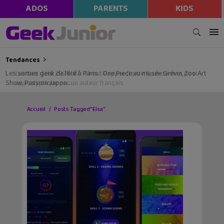
ADOS
PARENTS
KIDS
Tendances
Les sorties geek de l’été à Paris : One Piece au musée Grévin, Zoo Art
Show, Passion Japon…
Accueil
Posts Tagged "Elsa"