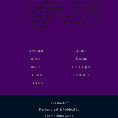
Vous pouvez vous désabonner à tout
moment en cliquant sur le lien en bas de
page de nos emails. Pour obtenir plus
d'informations sur nos pratiques de
confidentialité, rendez-vous sur notre
site web
geekjunior.fr/informations-
cookies/
ACCUEIL
À LIRE
ACTUS
À VOIR
APPLIS
BOUTIQUE
TESTS
CONTACT
TUTOS
La rédaction
Partenariat & Publicités
Formations Geek