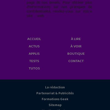
page de nos emails. Pour obtenir plus
d'informations sur nos pratiques de
confidentialité, rendez-vous sur notre
site web
geekjunior.fr/informations-
cookies/
ACCUEIL
À LIRE
ACTUS
À VOIR
APPLIS
BOUTIQUE
TESTS
CONTACT
TUTOS
La rédaction
Partenariat & Publicités
Formations Geek
Sitemap