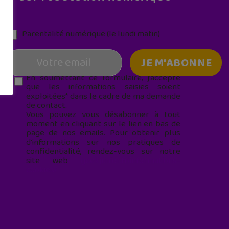
Parentalité numérique (le lundi matin)
En soumettant ce formulaire, j’accepte
que les informations saisies soient
exploitées* dans le cadre de ma demande
de contact.
Vous pouvez vous désabonner à tout
moment en cliquant sur le lien en bas de
page de nos emails. Pour obtenir plus
d'informations sur nos pratiques de
confidentialité, rendez-vous sur notre
site web
geekjunior.fr/informations-
cookies/