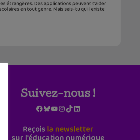
es étrangères. Des applications peuvent t’aider
colaires en tout genre. Mais sais-tu qu'il existe
Suivez-nous !
Facebook
Bluesky
YouTube
Instagram
TikTok
LinkedIn
Reçois
la newsletter
sur l'éducation numérique