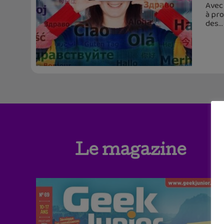
Avec 
à pro
des
Le magazine