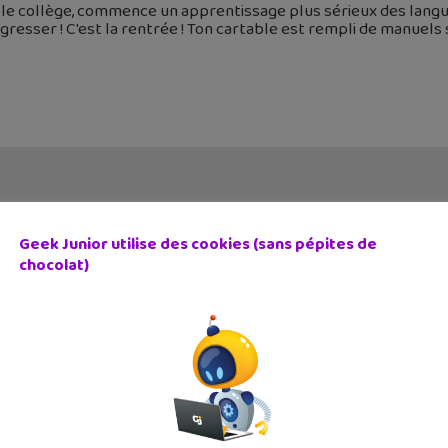
le collège, commence un apprentissage plus sérieux des langu
gresser ! C'est la rentrée ! Ton cartable est rempli de manuels s
Geek Junior utilise des cookies (sans pépites de
chocolat)