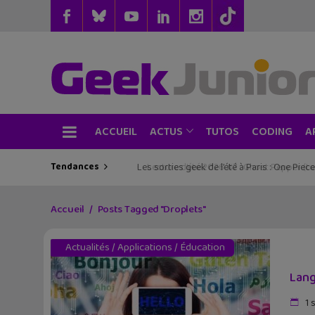
ACCUEIL
TUTOS
CODING
ACTUS
A
Tendances
Les sorties geek de l’été à Paris : One Pie
Accueil
Posts Tagged "Droplets"
Actualités
/
Applications
/
Éducation
Lang
1 