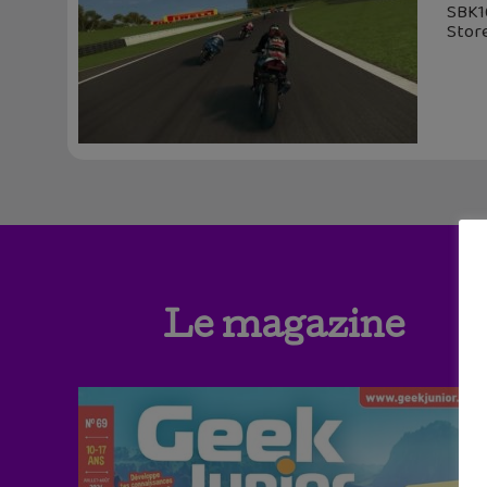
SBK16
Store
Le magazine