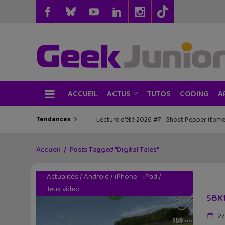
ACCUEIL
TUTOS
CODING
ACTUS
A
Tendances
Lecture d’été 2026 #7 : Ghost Pepper (tome
Accueil
Posts Tagged "Digital Tales"
Actualités
/
Android
/
iPhone - iPad
/
Jeux video
SBK1
27 