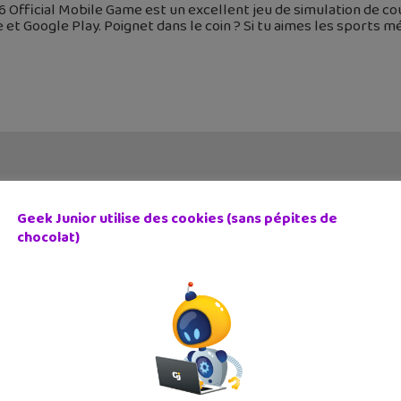
 Official Mobile Game est un excellent jeu de simulation de co
 et Google Play. Poignet dans le coin ? Si tu aimes les sports m
Geek Junior utilise des cookies (sans pépites de
chocolat)