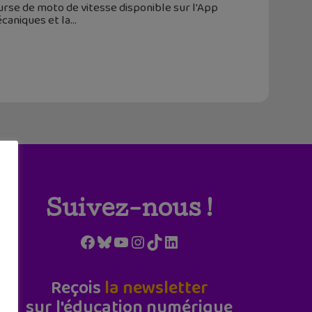
urse de moto de vitesse disponible sur l'App
écaniques et la
Suivez-nous !
Facebook
Bluesky
YouTube
Instagram
TikTok
LinkedIn
Reçois
la newsletter
sur l'éducation numérique