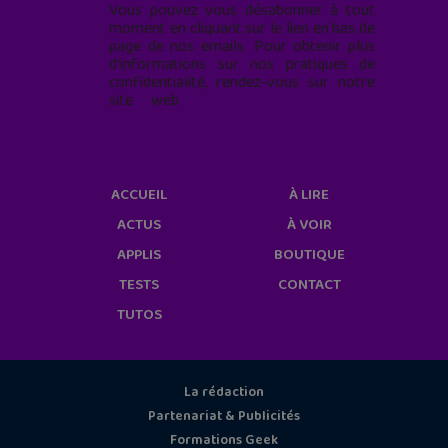
Vous pouvez vous désabonner à tout
moment en cliquant sur le lien en bas de
page de nos emails. Pour obtenir plus
d'informations sur nos pratiques de
confidentialité, rendez-vous sur notre
site web
geekjunior.fr/informations-
cookies/
ACCUEIL
À LIRE
ACTUS
À VOIR
APPLIS
BOUTIQUE
TESTS
CONTACT
TUTOS
La rédaction
Partenariat & Publicités
Formations Geek