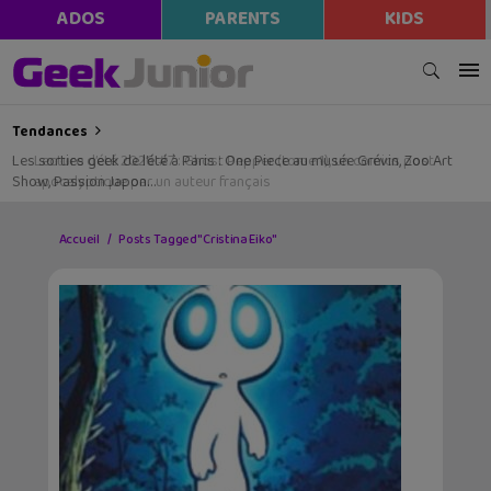
ADOS
PARENTS
KIDS
Tendances
Les sorties geek de l’été à Paris : One Piece au musée Grévin, Zoo Art
Show, Passion Japon…
Accueil
Posts Tagged "Cristina Eiko"