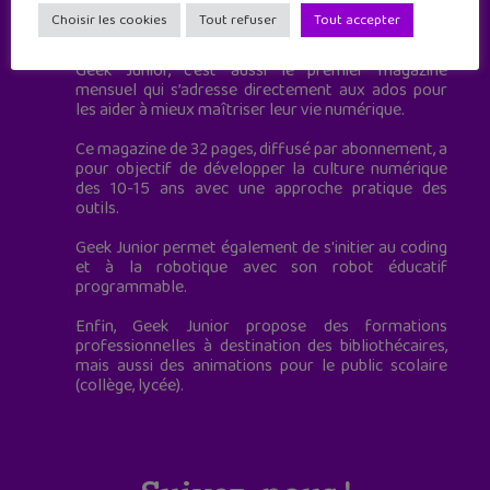
Geek Junior est le premier site de culture numérique
Choisir les cookies
Tout refuser
Tout accepter
à destination des adolescents.
Geek Junior, c’est aussi le premier magazine
mensuel qui s’adresse directement aux ados pour
les aider à mieux maîtriser leur vie numérique.
Ce magazine de 32 pages, diffusé par abonnement, a
pour objectif de développer la culture numérique
des 10-15 ans avec une approche pratique des
outils.
Geek Junior permet également de s'initier au coding
et à la robotique avec son robot éducatif
programmable.
Enfin, Geek Junior propose des formations
professionnelles à destination des bibliothécaires,
mais aussi des animations pour le public scolaire
(collège, lycée).