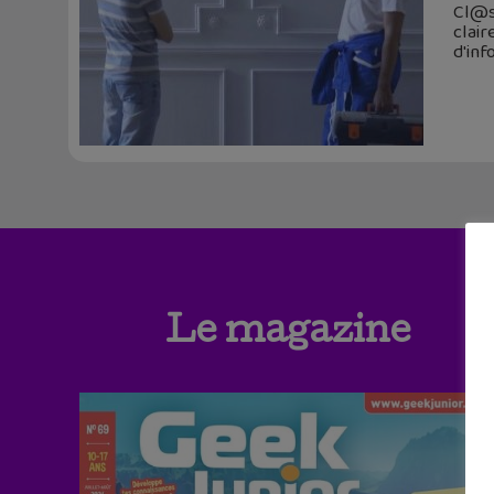
Cl@ss
clair
d'inf
Le magazine