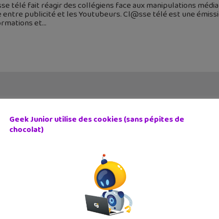
e télé fait réagir des collégiens face aux manipulations médiat
e entre publicité et les Youtubeurs. Cl@sse télé est une émissio
ormations et
Geek Junior utilise des cookies (sans pépites de
chocolat)