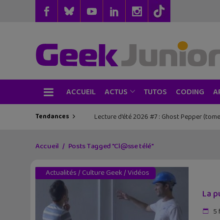
ACCUEIL
TUTOS
CODING
ACTUS
A
Tendances
Lecture d’été 2026 #7 : Ghost Pepper (tome
Accueil
Posts Tagged "Cl@sse télé"
Actualités
/
Culture Geek
/
Vidéos
La p
5 