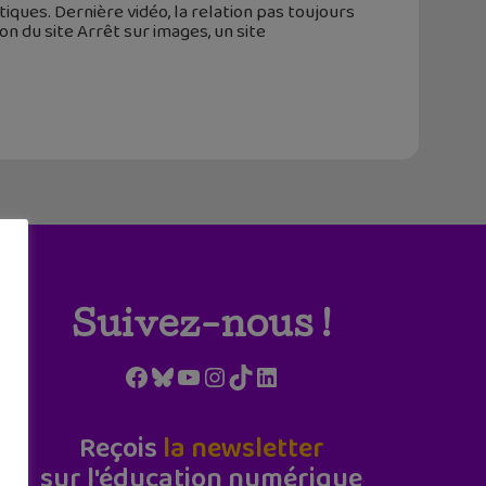
iques. Dernière vidéo, la relation pas toujours
n du site Arrêt sur images, un site
Suivez-nous !
Facebook
Bluesky
YouTube
Instagram
TikTok
LinkedIn
Reçois
la newsletter
sur l'éducation numérique