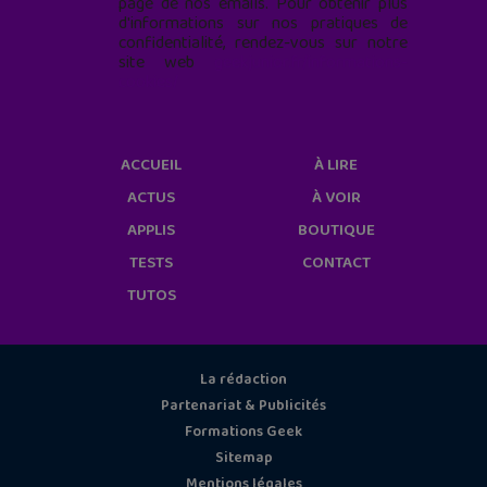
page de nos emails. Pour obtenir plus
d'informations sur nos pratiques de
confidentialité, rendez-vous sur notre
site web
geekjunior.fr/informations-
cookies/
ACCUEIL
À LIRE
ACTUS
À VOIR
APPLIS
BOUTIQUE
TESTS
CONTACT
TUTOS
La rédaction
Partenariat & Publicités
Formations Geek
Sitemap
Mentions légales