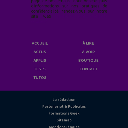
page de nos emails. Pour obtenir plus
d'informations sur nos pratiques de
confidentialité, rendez-vous sur notre
site web
geekjunior.fr/informations-
cookies/
ACCUEIL
À LIRE
ACTUS
À VOIR
APPLIS
BOUTIQUE
TESTS
CONTACT
TUTOS
La rédaction
Partenariat & Publicités
Formations Geek
Sitemap
Mentions légales