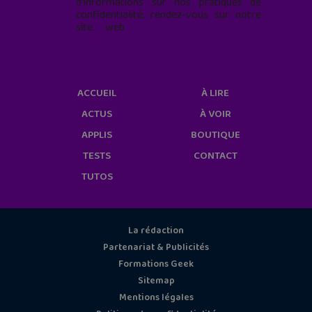
d'informations sur nos pratiques de
confidentialité, rendez-vous sur notre
site web
geekjunior.fr/informations-
cookies/
ACCUEIL
À LIRE
ACTUS
À VOIR
APPLIS
BOUTIQUE
TESTS
CONTACT
TUTOS
La rédaction
Partenariat & Publicités
Formations Geek
Sitemap
Mentions légales