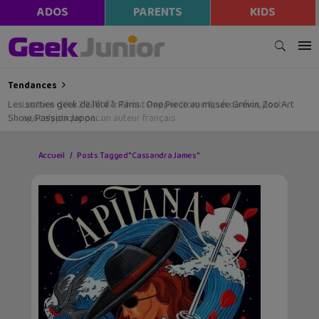
ADOS
PARENTS
KIDS
Tendances
Les sorties geek de l’été à Paris : One Piece au musée Grévin, Zoo Art
Show, Passion Japon…
Accueil
Posts Tagged "Cassandra James"