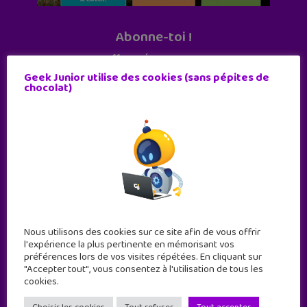
Abonne-toi !
11 numéros par an
Geek Junior utilise des cookies (sans pépites de
chocolat)
JE M'ABONNE !
Nous utilisons des cookies sur ce site afin de vous offrir
l'expérience la plus pertinente en mémorisant vos
préférences lors de vos visites répétées. En cliquant sur
"Accepter tout", vous consentez à l'utilisation de tous les
cookies.
Geek Junior est le premier site de culture numérique
à destination des adolescents.