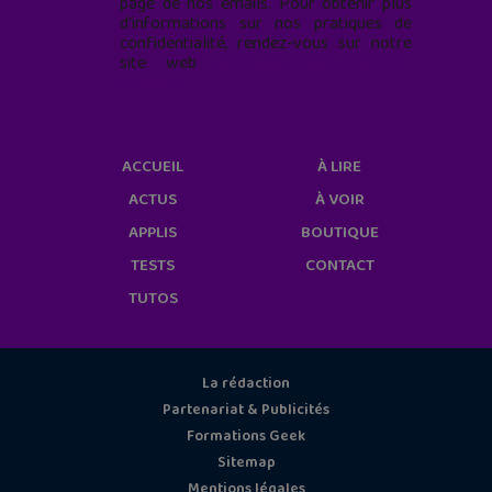
page de nos emails. Pour obtenir plus
d'informations sur nos pratiques de
confidentialité, rendez-vous sur notre
site web
geekjunior.fr/informations-
cookies/
ACCUEIL
À LIRE
ACTUS
À VOIR
APPLIS
BOUTIQUE
TESTS
CONTACT
TUTOS
La rédaction
Partenariat & Publicités
Formations Geek
Sitemap
Mentions légales