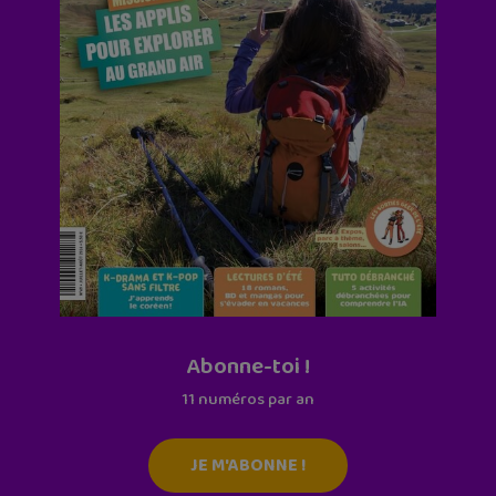
Abonne-toi !
11 numéros par an
JE M'ABONNE !