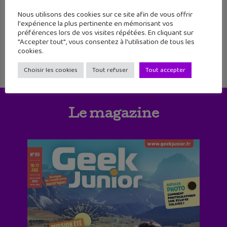
te sont présentées dans notre sélection de
7 vidéos pour apprendre et découvrir. Nous
Nous utilisons des cookies sur ce site afin de vous offrir
avons sélectionné pour vous cette
l'expérience la plus pertinente en mémorisant vos
semaine
préférences lors de vos visites répétées. En cliquant sur
"Accepter tout", vous consentez à l'utilisation de tous les
cookies.
Choisir les cookies
Tout refuser
Tout accepter
Le magazine