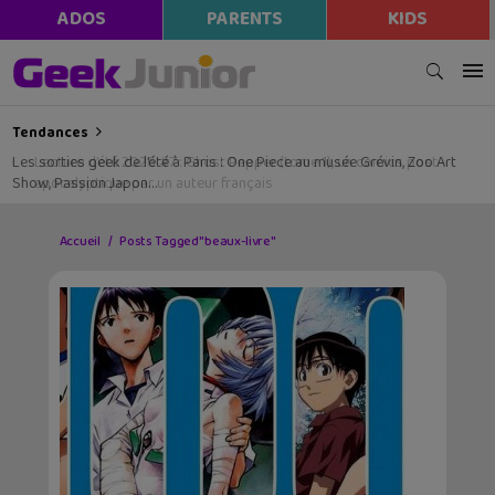
ADOS
PARENTS
KIDS
Tendances
Les sorties geek de l’été à Paris : One Piece au musée Grévin, Zoo Art
Show, Passion Japon…
Accueil
Posts Tagged "beaux-livre"