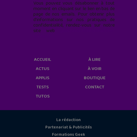
Vous pouvez vous désabonner à tout
moment en cliquant sur le lien en bas de
page de nos emails. Pour obtenir plus
d'informations sur nos pratiques de
confidentialité, rendez-vous sur notre
site web
geekjunior.fr/informations-
cookies/
ACCUEIL
À LIRE
ACTUS
À VOIR
APPLIS
BOUTIQUE
TESTS
CONTACT
TUTOS
La rédaction
Partenariat & Publicités
Formations Geek