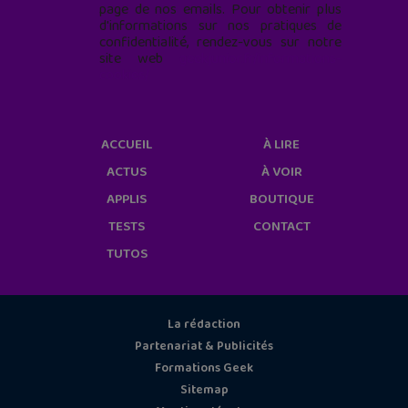
page de nos emails. Pour obtenir plus
d'informations sur nos pratiques de
confidentialité, rendez-vous sur notre
site web
geekjunior.fr/informations-
cookies/
ACCUEIL
À LIRE
ACTUS
À VOIR
APPLIS
BOUTIQUE
TESTS
CONTACT
TUTOS
La rédaction
Partenariat & Publicités
Formations Geek
Sitemap