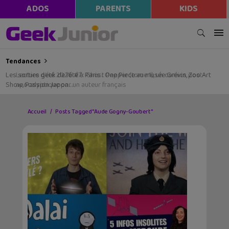
ADOS
PARENTS
KIDS
Tendances
Les sorties geek de l’été à Paris : One Piece au musée Grévin, Zoo Art
Show, Passion Japon…
Accueil
Posts Tagged "Aude Gogny-Goubert"