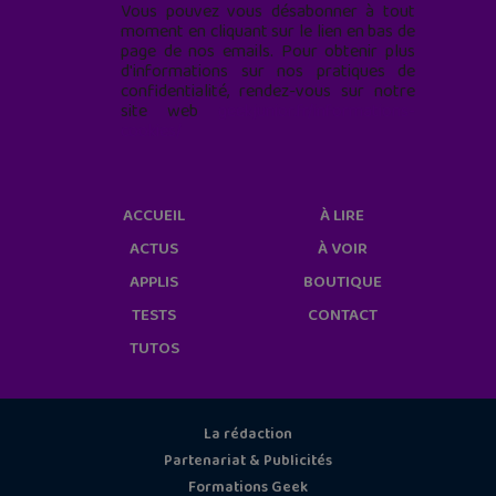
Vous pouvez vous désabonner à tout
moment en cliquant sur le lien en bas de
page de nos emails. Pour obtenir plus
d'informations sur nos pratiques de
confidentialité, rendez-vous sur notre
site web
geekjunior.fr/informations-
cookies/
ACCUEIL
À LIRE
ACTUS
À VOIR
APPLIS
BOUTIQUE
TESTS
CONTACT
TUTOS
La rédaction
Partenariat & Publicités
Formations Geek