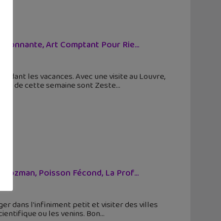
Etonnante, Art Comptant Pour Rie...
endant les vacances. Avec une visite au Louvre,
aînes de cette semaine sont Zeste
 Nozman, Poisson Fécond, La Prof...
 dans l'infiniment petit et visiter des villes
ientifique ou les venins. Bon