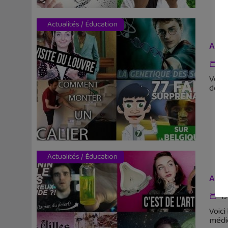
Actualités
/
Éducation
Appr
22 
Voici
des m
Actualités
/
Éducation
Appr
13
Voici
médié