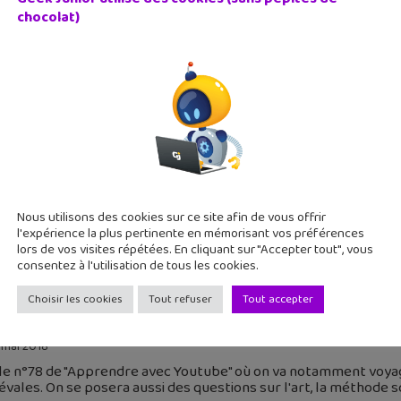
chocolat)
endre avec YouTube #88 : Doc Seven, Micmaths, Science 
juillet 2018
 8 nouvelles vidéos pour apprendre plein de nouvelles choses p
aths, de l'astronomie et la découverte de la Belgique ! Les ch
Nous utilisons des cookies sur ce site afin de vous offrir
l'expérience la plus pertinente en mémorisant vos préférences
lors de vos visites répétées. En cliquant sur "Accepter tout", vous
consentez à l'utilisation de tous les cookies.
Choisir les cookies
Tout refuser
Tout accepter
endre avec YouTube #78 : Nota Bene, Balade Mentale, Dr
 mai 2018
 le n°78 de "Apprendre avec Youtube" où on va notamment voyager
vales. On se posera aussi des questions sur l'art, la méthode sc