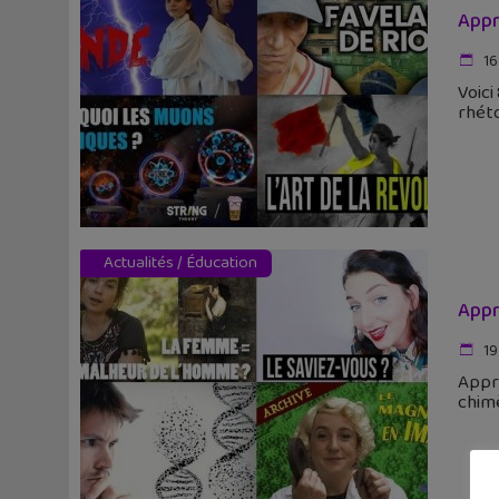
Appr
16
Voici
rhéto
Actualités
/
Éducation
Appr
19
Appre
chimè