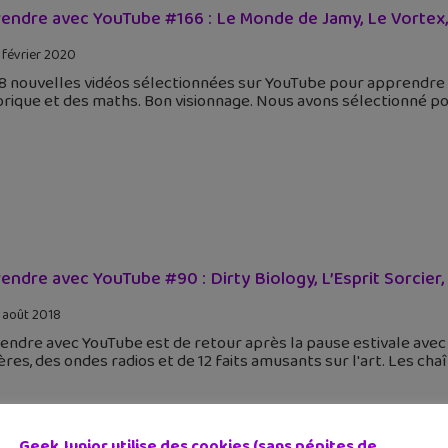
endre avec YouTube #166 : Le Monde de Jamy, Le Vortex,
 février 2020
 8 nouvelles vidéos sélectionnées sur YouTube pour apprendre et 
rique et des maths. Bon visionnage. Nous avons sélectionné p
endre avec YouTube #90 : Dirty Biology, L’Esprit Sorcier, la
 août 2018
ndre avec YouTube est de retour après la pause estivale avec
res, des ondes radios et de 12 faits amusants sur l'art. Les ch
Geek Junior utilise des cookies (sans pépites de