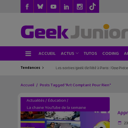
ACCUEIL
TUTOS
CODING
ACTUS
A
Tendances
Les sorties geek de l’été à Paris : One Pie
Accueil
Posts Tagged "Art Comptant Pour Rien"
Actualités
/
Éducation
/
La chaine YouTube de la semaine
Appr
23