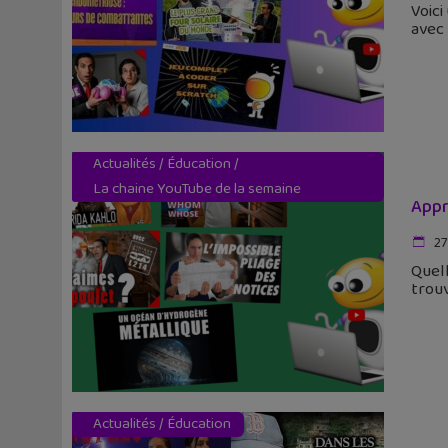
Voici
avec 
Actualités
/
Éducation
/
La chaine YouTube de la semaine
Appr
27
Quell
trou
Actualités
/
Éducation