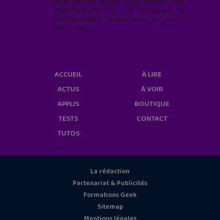
page de nos emails. Pour obtenir plus
d'informations sur nos pratiques de
confidentialité, rendez-vous sur notre
site web
geekjunior.fr/informations-
cookies/
ACCUEIL
À LIRE
ACTUS
À VOIR
APPLIS
BOUTIQUE
TESTS
CONTACT
TUTOS
La rédaction
Partenariat & Publicités
Formations Geek
Sitemap
Mentions légales