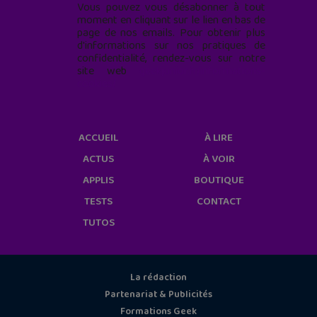
Vous pouvez vous désabonner à tout
moment en cliquant sur le lien en bas de
page de nos emails. Pour obtenir plus
d'informations sur nos pratiques de
confidentialité, rendez-vous sur notre
site web
geekjunior.fr/informations-
cookies/
ACCUEIL
À LIRE
ACTUS
À VOIR
APPLIS
BOUTIQUE
TESTS
CONTACT
TUTOS
La rédaction
Partenariat & Publicités
Formations Geek