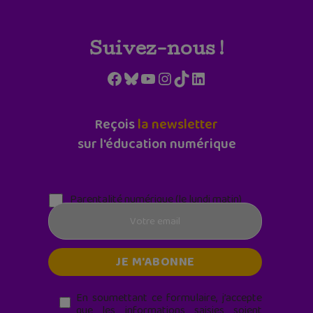
Suivez-nous !
Facebook
Bluesky
YouTube
Instagram
TikTok
LinkedIn
Reçois
la newsletter
sur l'éducation numérique
Parentalité numérique (le lundi matin)
En soumettant ce formulaire, j’accepte
que les informations saisies soient